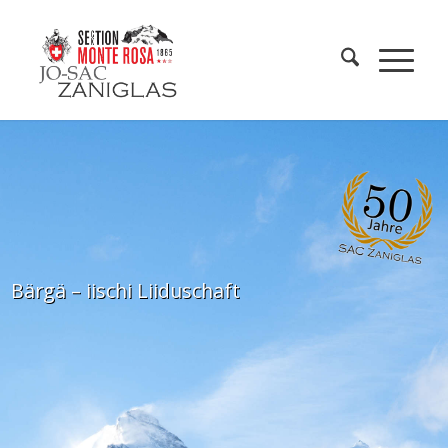
Bärgä – iischi Liiduschaft