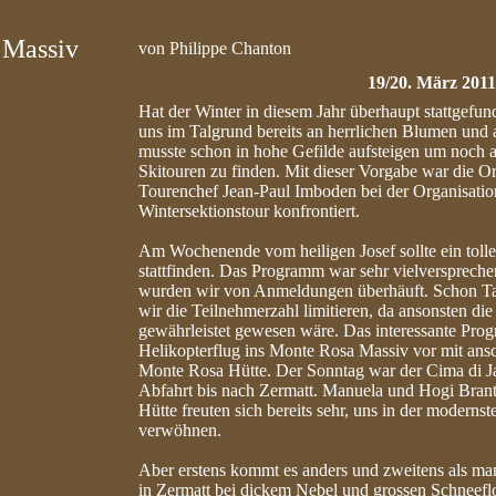
 Massiv
von Philippe Chanton
19/20. März 2011
Hat der Winter in diesem Jahr überhaupt stattgefun
uns im Talgrund bereits an herrlichen Blumen u
musste schon in hohe Gefilde aufsteigen um noch a
Skitouren zu finden. Mit dieser Vorgabe war die Or
Tourenchef Jean-Paul Imboden bei der Organisation
Wintersektionstour konfrontiert.
Am Wochenende vom heiligen Josef sollte ein tolles
stattfinden. Das Programm war sehr vielversprec
wurden wir von Anmeldungen überhäuft. Schon Ta
wir die Teilnehmerzahl limitieren, da ansonsten die
gewährleistet gewesen wäre. Das interessante Pro
Helikopterflug ins Monte Rosa Massiv vor mit ansc
Monte Rosa Hütte. Der Sonntag war der Cima di Ja
Abfahrt bis nach Zermatt. Manuela und Hogi Bran
Hütte freuten sich bereits sehr, uns in der modern
verwöhnen.
Aber erstens kommt es anders und zweitens als ma
in Zermatt bei dickem Nebel und grossen Schneeflo