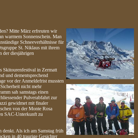
den? Mitte März erfreuten wir
nd an warmem Sonnenschein. Man
nständige Schneeverhältnisse für
tsgruppe St. Niklaus mit ihrem
 der diesjährigen
 Skitourenfestival in Zermatt
hend und dementsprechend
ge vor der Anmeldefrist mussten
 Sicherheit nicht mehr
gramm sah samstags einen
hliessender Pulverabfahrt zur
zzi gewidmet mit finaler
tschen von der Monte Rosa
sten SAC-Unterkunft zu
n denkt. Als ich am Samstag früh
cken in 40 traurige Gesichter