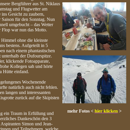
unsere Bergführer aus St. Niklaus
Samstag und Flugwetter am
ins Gesicht zu zaubern,
r Saison für den Sonntag. Nun
hnell umgebucht – das Wetter
er Flop war nun das Motto.
 Himmel ohne die kleinste
s bestens. Aufgeteilt in 5
pen nach einem phantastischen
 unterhalb der Dufourspitze.
er, klickende Fotoapparate,
frohe Kollegen sah und hörte
 Hütte einfand.
n gelungenes Wochenende
te natürlich auch nicht fehlen.
en langen und interessanten
sgrotte zurück auf die Skipisten
mehr Fotos <
hier klicken
>
ag ein Traum in Erfüllung und
herzliches Dankeschön den 3
 Aspiranten Simon und Jean-
erinnen und Teilnehmern, welche