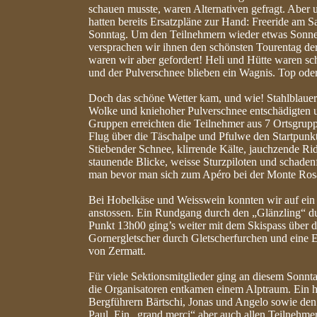
schauen musste, waren Alternativen gefragt. Aber 
hatten bereits Ersatzpläne zur Hand: Freeride am 
Sonntag. Um den Teilnehmern wieder etwas Sonne 
versprachen wir ihnen den schönsten Tourentag de
waren wir aber gefordert! Heli und Hütte waren sc
und der Pulverschnee blieben ein Wagnis. Top od
Doch das schöne Wetter kam, und wie! Stahlblauer
Wolke und kniehoher Pulverschnee entschädigten un
Gruppen erreichten die Teilnehmer aus 7 Ortsgrup
Flug über die Täschalpe und Pfulwe den Startpunkt
Stiebender Schnee, klirrende Kälte, jauchzende Rid
staunende Blicke, weisse Sturzpiloten und schaden
man bevor man sich zum Apéro bei der Monte Rosa
Bei Hobelkäse und Weisswein konnten wir auf ei
anstossen. Ein Rundgang durch den „Glänzling“ durf
Punkt 13h00 ging’s weiter mit dem Skispass über d
Gornergletscher durch Gletscherfurchen und eine Ei
von Zermatt.
Für viele Sektionsmitglieder ging an diesem Sonnt
die Organisatoren entkamen einem Alptraum. Ein 
Bergführern Bärtschi, Jonas und Angelo sowie den
Paul. Ein „grand merci“ aber auch allen Teilnehm